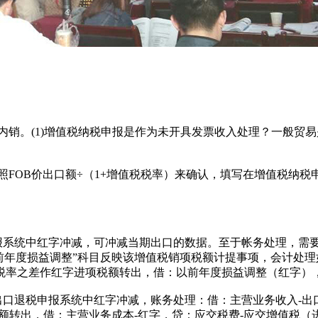
销。(1)增值税纳税申报是作为未开具发票收入处理？一般贸易是以
OB价出口额÷（1+增值税税率）来确认，填写在增值税纳税申
报系统中红字冲减，可冲减当期出口的数据。至于帐务处理，需要调
前年度损益调整”科目反映该增值税销项税额计提事项，会计处理
退税率之差作红字进项税额转出，借：以前年度损益调整（红字）
口退税申报系统中红字冲减，账务处理：借：主营业务收入-出口
额转出，借：主营业务成本-红字，贷：应交税费-应交增值税（